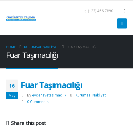
(123) 456-7890
HOME
KURUMSAL NAKLIYAT
FUAR TAŞIMACILIĞI
Fuar Taşımacılığı
Fuar Taşımacılığı
16
By
evdenevetasimacilik
Kurumsal Nakliyat
May
0 Comments
Share this post