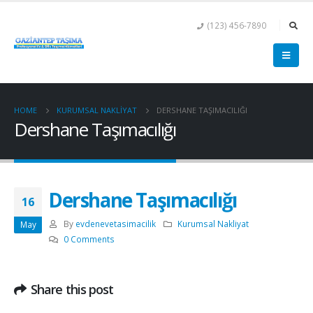
(123) 456-7890
HOME
KURUMSAL NAKLIYAT
DERSHANE TAŞIMACILIĞI
Dershane Taşımacılığı
Dershane Taşımacılığı
16
By
evdenevetasimacilik
Kurumsal Nakliyat
May
0 Comments
Share this post